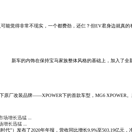
可能觉得非常不现实，一个都费劲，还仨？但EV君身边就真的
设计。 新车的内饰在保持宝马家族整体风格的基础上，加入了
旗下原厂改装品牌——XPOWER下的首款车型，MG6 XPOW
长迅猛 ...
）发布了2020年年报，营收同比增长9.9%至503.19亿元，净利