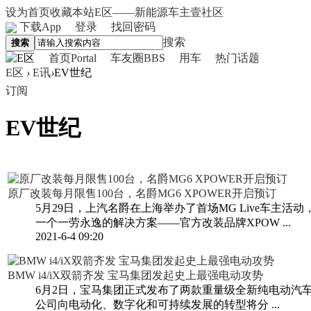
设为首页
收藏本站
E区——新能源车主壹社区
下载App
登录
找回密码
搜索
搜索
首页
Portal
车友圈
BBS
用车
热门话题
E区
›
E讯
›
EV世纪
订阅
EV世纪
原厂改装每月限售100台，名爵MG6 XPOWER开启预订
5月29日，上汽名爵在上海举办了首场MG Live车
一个一劳永逸的解决方案——官方改装品牌XPOW ...
2021-6-4 09:20
BMW i4/iX双箭齐发 宝马集团发起史上最强电动攻势
6月2日，宝马集团正式发布了两款重量级全新纯电动汽车
公司向电动化、数字化和可持续发展的转型将分 ...