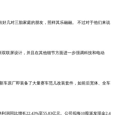
有好几对三胎家庭的朋友，照样其乐融融。 不过对于他们来说
全新双联屏设计，并且在其他细节方面进一步强调科技和电动
ER。新车原厂即装备了大量赛车范儿改装套件，如前后宽体、全车
润同比增长22.43%至55.83亿元。公司拟每10股派发现金2.4