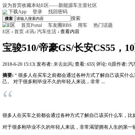
设为首页
收藏本站
E区——新能源车主壹社区
下载App
登录
找回密码
搜索
搜索
首页
Portal
车友圈
BBS
用车
热门话题
E区
›
首页
›
E讯
›
汽车生活
›
查看内容
宝骏510/帝豪GS/长安CS55
2018-6-20 15:13
|
发布者:
来去如风
|
查看:
655
|
评论: 0
|
原作者: 
摘要:
“ 很多人在买车之前都会通过各种方式了解自己该买什
己。 对于很多刚毕业不久的年轻人来说，非常 ...
“
很多人在买车之前都会通过各种方式了解自己该买什么车，比
对于很多刚毕业不久的年轻人来说，非常渴望拥有人生的第一辆