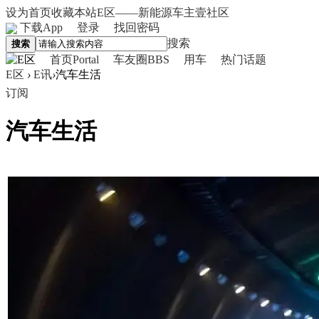
设为首页
收藏本站
E区——新能源车主壹社区
下载App
登录
找回密码
搜索
搜索
首页
Portal
车友圈
BBS
用车
热门话题
E区
›
E讯
›
汽车生活
订阅
汽车生活