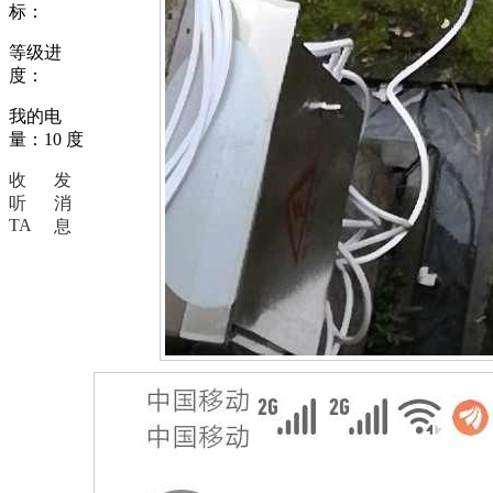
标：
等级进
度：
我的电
量：10 度
收
发
听
消
TA
息