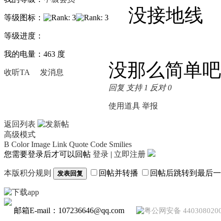
没接地线
等级图标：
等级进度：
我的电量：463 度
没那么简单吧
收听TA
发消息
回复
支持
1
反对
0
使用道具
举报
返回列表
高级模式
B
Color
Image
Link
Quote
Code
Smilies
您需要登录后才可以回帖
登录
|
立即注册
本版积分规则
回帖并转播
回帖后跳转到最后一
发表回复
邮箱E-mail：107236646@qq.com
粤公网安备 440308020