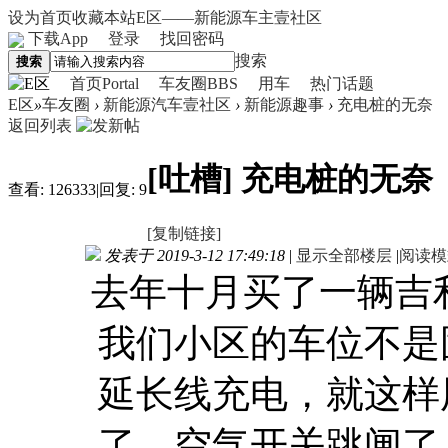
设为首页
收藏本站
E区——新能源车主壹社区
下载App
登录
找回密码
搜索
搜索
首页
Portal
车友圈
BBS
用车
热门话题
E区
»
车友圈
›
新能源汽车壹社区
›
新能源趣事
›
充电桩的无奈
返回列表
[吐槽]
充电桩的无奈
查看:
126333
|
回复:
9
[复制链接]
发表于 2019-3-12 17:49:18
|
显示全部楼层
|
阅读模
去年十月买了一辆吉
我们小区的车位不是
延长线充电，就这样
了，空气开关跳闸了