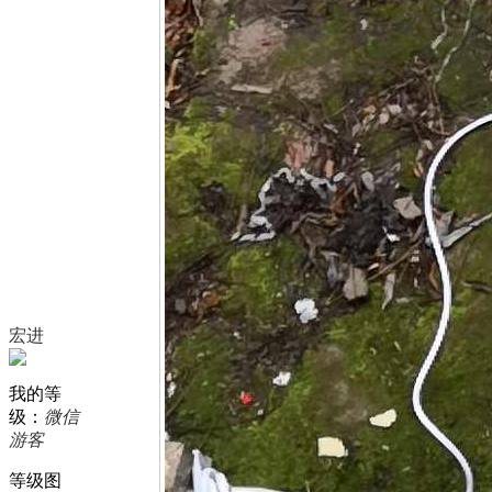
宏进
我的等
级：
微信
游客
等级图